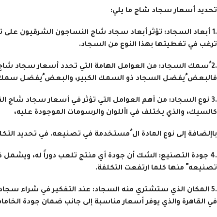
تحديد أسعار سجاد شاج ما يلي:
.1
أبعاد السجاد:
تؤثر أبعاد سجاد شاج النساجون الشرقيون على تحد
ترغب في تغطيتها بهذا النوع من السجاد.
.2 ُ
سمك السجاد:
من العوامل الهامة التي تحدد أسعار سجاد شاج 
فالبعض ُيفضل السجاد ذو السمك الكبير، والبعض ُيفضل سمك ا
.3
نوع السجاد:
من أهم العوامل التي تؤثر في أسعار سجاد شاج الن
كالسيك، والذي يختلف في األلوان والرسومات الموجودة عليه،
باإلضافة إلى نوع المادة ال ُمستخدمة في تصنيعه. في تحديد التكل
.4
جودة التصنيع:
الشك أن جودة أي منتج تلعب دوراً له، ويشمل ذل
تصنيعه ً منها كلما ارتفعت التكلفة.
.5
المكان الذي ستشتري منه السجاد:
عند التفكير في شراء سجا
في القاهرة والذي يوفر أسعار مناسبة إلى جانب ضمان جودة الخامات