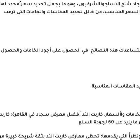
سجاد شاج النساجونالشرقيون، وهو ما يجعل تحديد سعر ُمحدد لها،
سعر المناسب، من خالل تحديد المقاسات والخامات التي ترغب
ستساعدك هذه النصائح في الحصول على أجود الخامات والحصول
امات واألسعار. كاربت الند أفضل معرض سجاد في القاهرة: كاربت
6 لجودة السلع
نظراً التي يقدمها؛ تحظى معارض كاربت الند بثقة شريحة كبيرة من