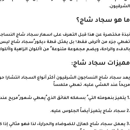
الشرقيون.
ما هو سجاد شاج؟
نبذة مختصرة عن هذا قبل التعرف على اسعار سجاد شاج النساجون 
تغطي جزء من األرض فقط؛ بل يمثل قطة ديكور ُسجاد شاج ليس مجرد
بالدفء والراحة، ويضم مجموعة متنوعة ً من األلوان الزاهية واأللوا
مميزات سجاد شاج:
يعد سجاد شاج النساجون الشرقيون أكثر أنواع السجاد انتشارا حول ا
ُمريحاً عند المشي عليه. تعطي ملمساً
.1 يتميز بنعومته التي ُ بسمكه الفائق الذي ُيعطي شعور ُمريح عند المشي
.2 سجاد شاج يتميز أيضاً الجلوس عليه.
.3 يعمل سجاد شاج كعازل للضوضاء والحرارة، لذا فهو مثالي إذ