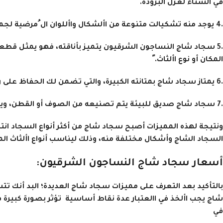
في الشتاء لعزل البرودة. ً
.4 يوجد منه تشكيالت متنوعة من األشكال واأللوان ال ُمرضية لجميع األذواق.
.5 سجاد شاج النساجون الشرقيون يتميز بأناقته، فهو يمثل قطع
المكان أو نوع األثاث. ً
.6 يمتاز سجاد شاج بمتانته الكبيرة، والتي تضمن لك الحفاظ على رونقه لعدة سنوات دون التعرض للتلف.
.7 سجاد شاج صديق للبيئة يتم تصنيعه من الصوف أو القطن، ويتم تحلله طبيعياً دون اإلضرار بالبيئة. ليس في مصر
ونتيجة لهذه المميزات أصبح سجاد شاج من أكثر أنواع السجاد انت
السجاد الشاج وأشكال مختلفة منه، وذلك ليناسب أنواع األثاث الم
أسعار سجاد شاج النساجون الشرقيون:
بالتأكيد بعد التعرف على مميزات سجاد شاج العديدة؛ البد أنك ت
شاج يجب األخذ في االعتبار عدة نقاط أساسية تؤثر بصورة كبيرة في
في