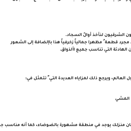
الشرقيون لنأخذ أوالً السجاد.
 قطعة ُ مظهرا جمالياً زخرفياً هذا باإلضافة إلى الشعور
ن الهادئة التي تناسب جميع األذواق.
لعالم، ويرجع ذلك لمزاياه العديدة التي ً تتمثل في:
ا كان منزلك يوجد في منطقة مشهورة بالضوضاء، كما أنه مناسب جد