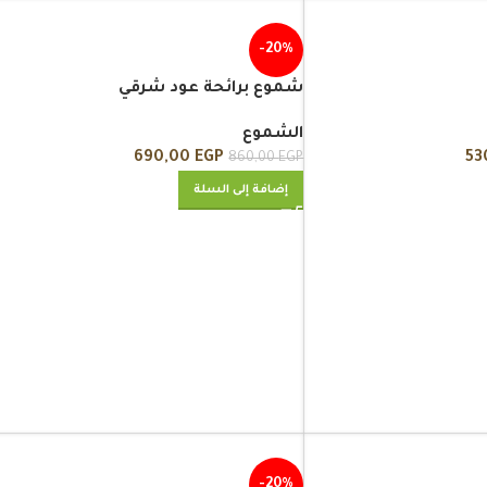
-20%
شموع برائحة عود شرقي
الشموع
690,00
EGP
53
860,00
EGP
إضافة إلى السلة
-20%