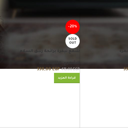
8
12
9
Show
-20%
SOLD
OUT
ُمره
شمع نيفرة برائحة زنبق السلام
d
الشموع
,
discount20
330,00
EGP
3
415,00
EGP
قراءة المزيد