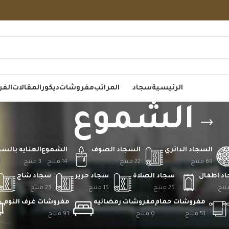
الرئيسية
سجاد
المراتب
مفروشات
ديكور
المقالات
الفر
الشموع
السجاد الدائري
السجاد الصوف
الشموع
العنايه بالس
69 منتج
22 منتج
14 منتج
3 منتج
د اطفال
سجاد الصلاة
سجاد حرير
سجاد شاج
25 منتج
15 منتج
23 منتج
مفروشات حمام
مفروشات رمضانيه
مفروشات غرف النوم
51 منتج
0 منتج
93 منتج