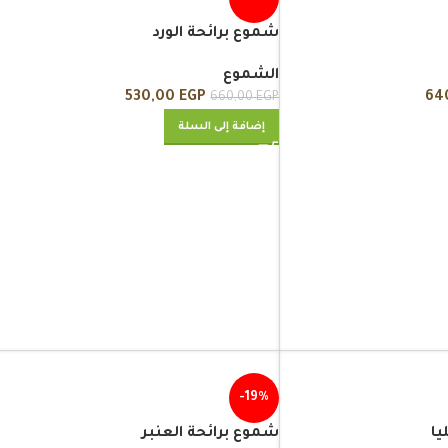
شموع برائحة الورد
الشموع
530,00
EGP
64
660,00
EGP
إضافة إلى السلة
-19%
يا
شموع برائحة العنبر