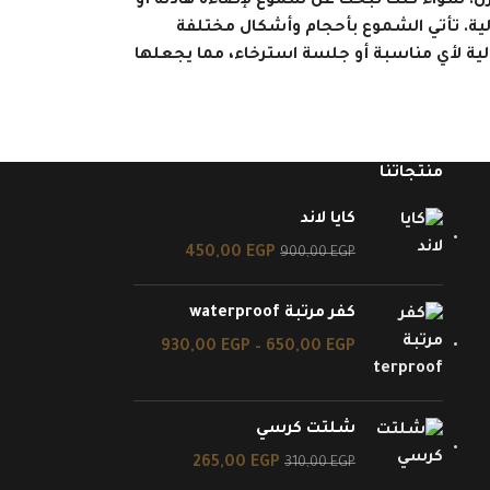
نزل. سواء كنت تبحث عن شموع لإضاءة هادئة أو
لية. تأتي الشموع بأحجام وأشكال مختلفة
لية لأي مناسبة أو جلسة استرخاء، مما يجعلها
منتجاتنا
كايا لاند
450,00
EGP
900,00
EGP
كفر مرتبة waterproof
930,00
EGP
–
650,00
EGP
شلتت كرسي
265,00
EGP
310,00
EGP