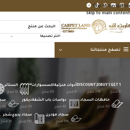
Skip to navigation
Skip to main content
اختر تصنيفا
تصفح منتجاتنا
BUY 1 GET 1
DISCOUNT20
أدوات منزلية
اكسسوارات
الستائر
0 منتج
278 منتج
6 منتج
60 منتج
12 منتج
حافظات السجاد
دواسات باب الشقة
ديكور
سجا
50 منتج
42 منتج
20 منتج
25 منتج
سجاد مودرن
سجاد يدوي
شجر
178 منتج
135 منتج
31 منتج
التصنيف بالسعر