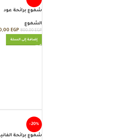
شموع برائحة عود
الشموع
0,00
EGP
800,00
EGP
إضافة إلى السلة
-20%
شموع برائحة الفانيل