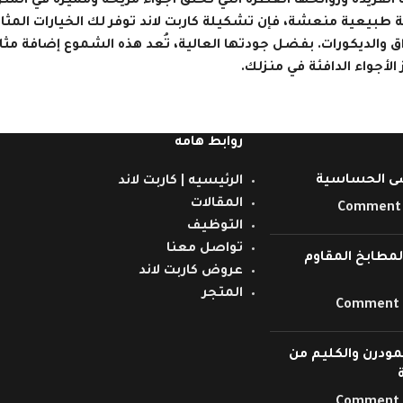
الفريدة وروائحها العطرة التي تخلق أجواء مريحة ومميزة في الم
ة طبيعية منعشة، فإن تشكيلة كاربت لاند توفر لك الخيارات المثا
ق والديكورات. بفضل جودتها العالية، تُعد هذه الشموع إضافة مثا
 الأجواء الدافئة في منزلك.
روابط هامه
ى الحساسية
الرئيسيه | كاربت لاند
المقالات
التوظيف
تواصل معنا
مطابخ المقاوم
عروض كاربت لاند
المتجر
مودرن والكليم من