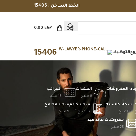
الخط الساخن : 15406
0,00
EGP
15406
وع
التوظيف
جاد-المفروشات
المخدات
المراتب
6 منتج
15 منتج
سجاد كلاسيك
سجاد كليم
سجاد مطابخ
80 منتج
57 منتج
9 منتج
مفروشات هاند ميد
25 منتج