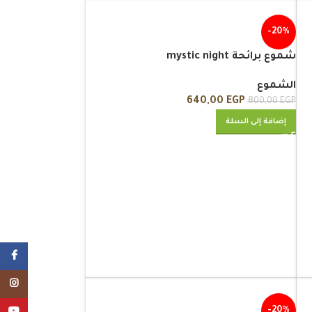
-20%
شموع برائحة mystic night
الشموع
640,00
EGP
800,00
EGP
إضافة إلى السلة
cebook
tagram
-20%