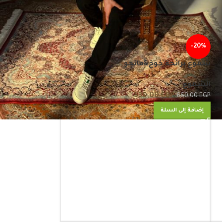
24
1
-20%
شموع برائحة خوخ&مانجو
الشموع
530,00
EGP
660,00
EGP
إضافة إلى السلة