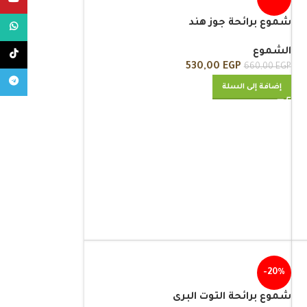
ouTube
شموع برائحة جوز هند
atsApp
الشموع
TikTok
530,00
EGP
660,00
EGP
legram
إضافة إلى السلة
-20%
شموع برائحة التوت البرى