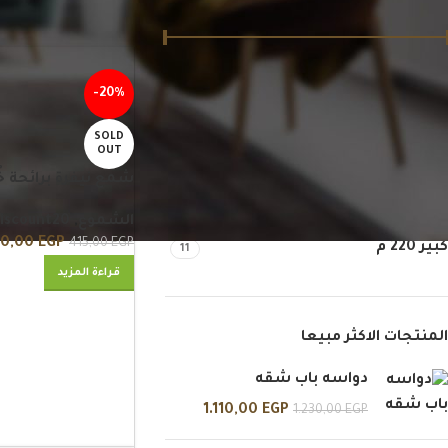
الرئيسية
/
الشموع
السعر:
290 EGP
690 EGP
—
تصفية
-20%
SOLD
OUT
التصنيف بالمقاس
شمع نيفرة برائحة خ
صغير 120 م
12
الشموع
,
iscount20
30,00
EGP
415,00
EGP
كبير 220 م
11
قراءة المزيد
المنتجات الاكثر مبيعا
دواسه باب شقه
1.110,00
EGP
1.230,00
EGP