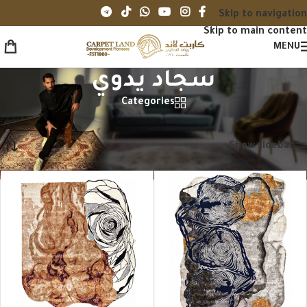
Skip to navigation
Skip to main content
MENU
سجاد يدوي
Categories
الرئيسية
/
سجاد يدوي
/
الصفحة 3
عرض 25–36 من أصل 135 نتيجة
Show sidebar