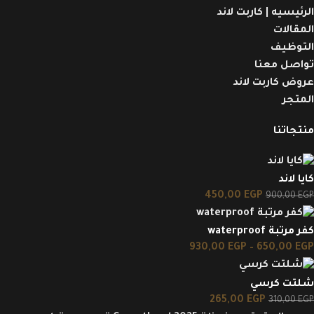
الرئيسيه | كاربت لاند
المقالات
التوظيف
تواصل معنا
عروض كاربت لاند
المتجر
منتجاتنا
كايا لاند
450,00
EGP
900,00
EGP
كفر مرتبة waterproof
930,00
EGP
–
650,00
EGP
شلتت كرسي
265,00
EGP
310,00
EGP