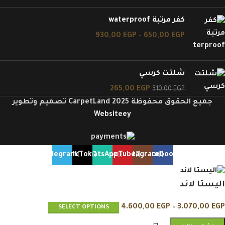
كفر مرتبة waterproof
930,00
EGP
–
650,00
EGP
شلتت كرسي
265,00
EGP
310,00
EGP
جميع الحقوق محفوظة CarpetLand 2025 تصميم وتطوير
Websiteey
Telegram
TikTok
WhatsApp
YouTube
Instagram
Facebook
اليستا لاند
4.600,00
EGP
–
3.070,00
EGP
SELECT OPTIONS