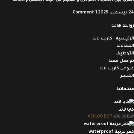
الفرق بين السجاد المودرن والكليم من حيث الشكل والخامة
24 ديسمبر، 2025
1 Comment
روابط هامه
الرئيسيه | كاربت لاند
المقالات
التوظيف
تواصل معنا
عروض كاربت لاند
المتجر
منتجاتنا
كايا لاند
450,00
EGP
900,00
EGP
كفر مرتبة waterproof