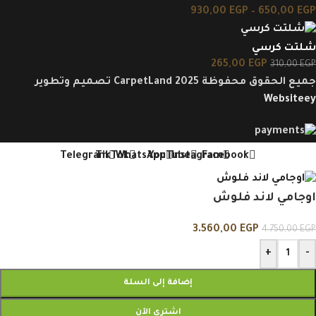
930,00
EGP
–
650,00
EGP
شلتت كرسي
265,00
EGP
310,00
EGP
جميع الحقوق محفوظة CarpetLand 2025 تصميم وتطوير
Websiteey
Telegram
TikTok
WhatsApp
YouTube
Instagram
Facebook
اوجامي لاند فلوش
3.560,00
EGP
4.750,00
EGP
+
-
إضافة إلى السلة
اشتري الآن