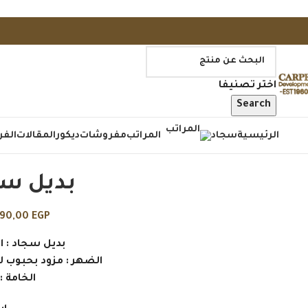
اختر تصنيفا
Search
الرئيسية
سجاد
المراتب
مفروشات
ديكور
المقالات
الفر
بديل س
090,00
EGP
بديل سجاد : 
الضهر : مزود بحبوب ل
الخامة 