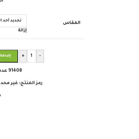
اش
المقاس
إزالة
+
-
إضافة 
91408
عدد
رمز المنتج:
غير محدد
م