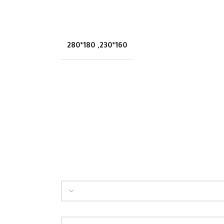
180*280
,
160*230