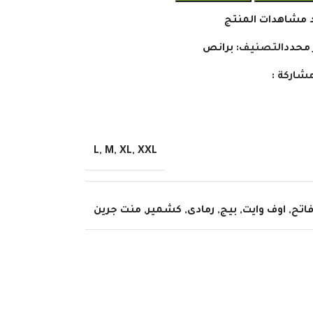
 مشاهدات المنتج
 محدد
التصنيف:
برانص
شاركة :
L
,
M
,
XL
,
XXL
فاتح
,
اوف وايت
,
بيج
,
رمادى
,
كشمير
,
منت جرين