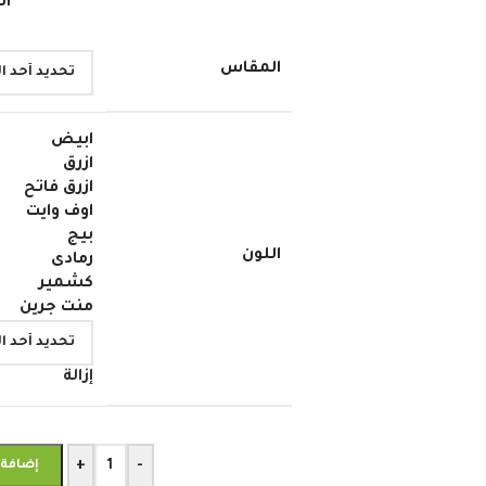
اش
المقاس
ابيض
ازرق
ازرق فاتح
اوف وايت
بيج
اللون
رمادى
كشمير
منت جرين
إزالة
+
-
إضافة 