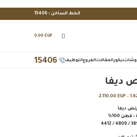
الخط الساخن : 15406
0,00
EGP
15406
وشات
ديكور
المقالات
الفروع
التوظيف
ص ديفا
2.110,00
EGP
–
1.
رنص ديفا
 قطن 100%