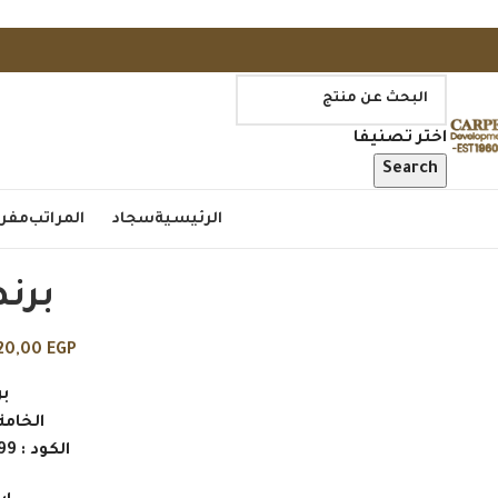
اختر تصنيفا
Search
الرئيسية
سجاد
المراتب
مفر
برن
620,00
EGP
ب
الخامة :
الكود : 3899 / 4809 / 4412