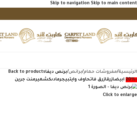
Skip to navigation
Skip to main content
فح منتجاتنا
الرئيسية
/
مفروشات حمام
/
برانص
/
برنص ديفا
Back to products
-20%
ابيض
ازرق
ازرق فاتح
اوف وايت
بيج
رمادى
كشمير
منت جرين
Click to enlarge