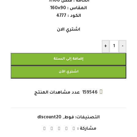
الخامه : قطن 100%
المقاس : 90×160
الكود : 4777
اشتري الان
+
-
إضافة إلى السلة
اشتري الآن
159546
عدد مشاهدات المنتج
التصنيفات:
فوط
,
discount20
مشاركة :