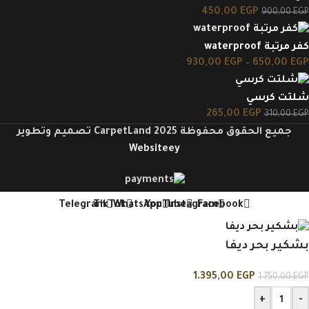
450,00
EGP
900,00
EGP
كفر مرتبة waterproof
930,00
EGP
–
650,00
EGP
شلتت كرسي
265,00
EGP
310,00
EGP
جميع الحقوق محفوظة CarpetLand 2025 تصميم وتطوير
Websiteey
Telegram
TikTok
WhatsApp
YouTube
Instagram
Facebook
بشكير بحر ديفا
1.395,00
EGP
1.750,00
EGP
+
-