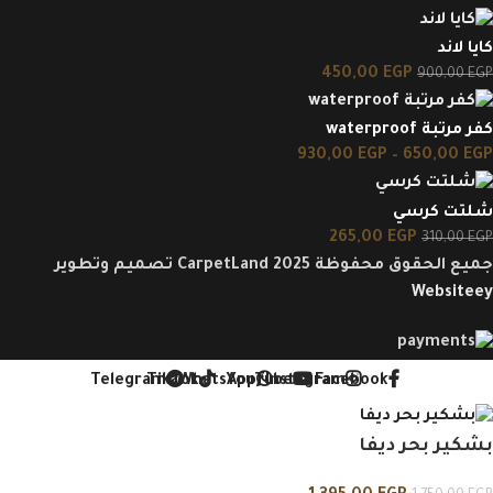
كايا لاند
450,00
EGP
900,00
EGP
كفر مرتبة waterproof
930,00
EGP
–
650,00
EGP
شلتت كرسي
265,00
EGP
310,00
EGP
جميع الحقوق محفوظة CarpetLand 2025 تصميم وتطوير
Websiteey
Telegram
TikTok
WhatsApp
YouTube
Instagram
Facebook
بشكير بحر ديفا