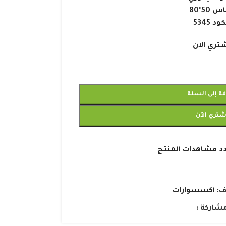
 50*80
ود 5345
تري الان
ة إلى السلة
شتري الآن
د مشاهدات المنتج
ف:
اكسسوارات
شاركة :