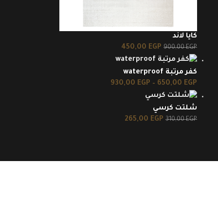
كايا لاند
450,00
EGP
900,00
EGP
كفر مرتبة waterproof
930,00
EGP
–
650,00
EGP
شلتت كرسي
265,00
EGP
310,00
EGP