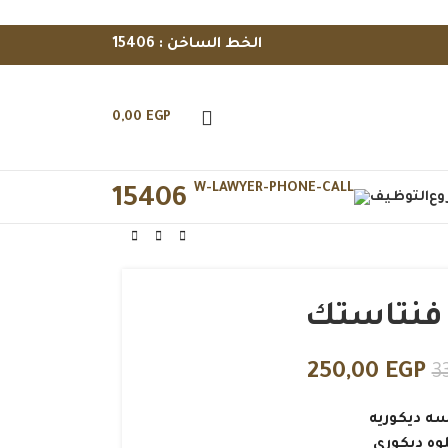
الخط الساخن : 15406
0,00
EGP
15406
وع
التوظيف
 فنتاستك
250,00
EGP
3
سه ديكوريه
لوه ديكوري