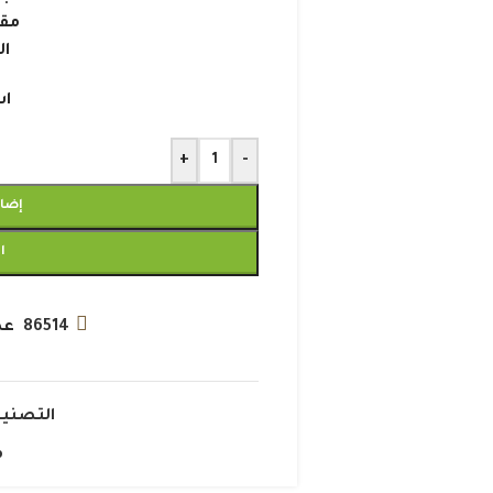
مقاس
الك
اش
+
-
إضاف
ا
86514
عد
التصني
م