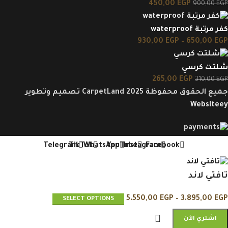
450,00
EGP
900,00
EGP
كفر مرتبة waterproof
930,00
EGP
–
650,00
EGP
شلتت كرسي
265,00
EGP
310,00
EGP
جميع الحقوق محفوظة CarpetLand 2025 تصميم وتطوير
Websiteey
Telegram
TikTok
WhatsApp
YouTube
Instagram
Facebook
تافتي لاند
5.550,00
EGP
–
3.895,00
EGP
SELECT OPTIONS
اشتري الآن