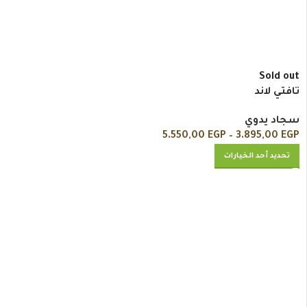
Sold out
تافتي لاند
سجاد يدوي
5.550,00
EGP
–
3.895,00
EGP
تحديد أحد الخيارات