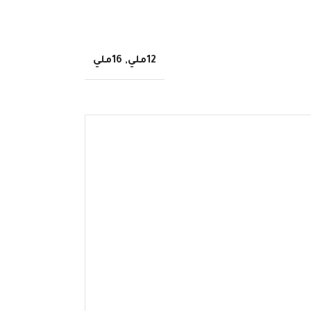
12ملي
,
16ملي