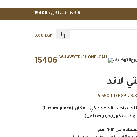
الخط الساخن : 15406
0,00
EGP
15406
وع
التوظيف
ي لاند
5.550,00
EGP
–
3.
ت المهمة في المكان (Luxury piece)
 و فيسكوز (حرير صناعي)
دة من ١٢-١٦ مم