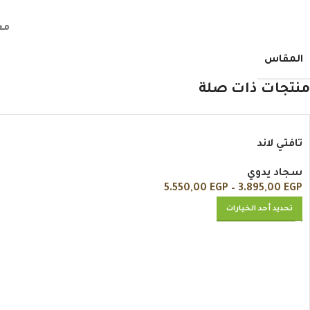
مع
المقاس
منتجات ذات صلة
تافتي لاند
سجاد يدوي
5.550,00
EGP
–
3.895,00
EGP
تحديد أحد الخيارات