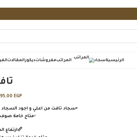
الرئيسية
سجاد
المراتب
مفروشات
ديكور
المقالات
الفر
تافت
895,00
EGP
▪️سجاد تافت من اعلي و اجود السجاد للمساحا
▫️متاح خامة صوف
📏ارتفاع السجا