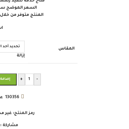
متاح خدمة تنفيذ رسمة
السعر الموضح سعر 
المنتج متوفر من خلال 
اش
المقاس
إزالة
+
-
إضافة 
130356
عد
رمز المنتج:
غير مح
مشاركة :