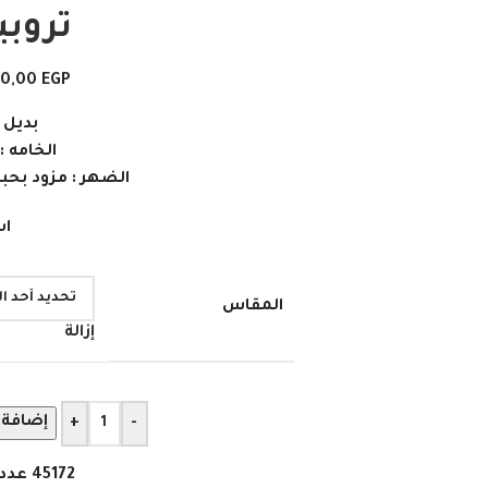
تروبي
90,00
EGP
بديل 
الخامه 
الضهر : مزود بحبو
اش
المقاس
إزالة
إضافة 
+
-
45172
عدد