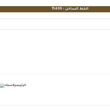
الخط الساخن : 15406
الرئيسية
سجاد