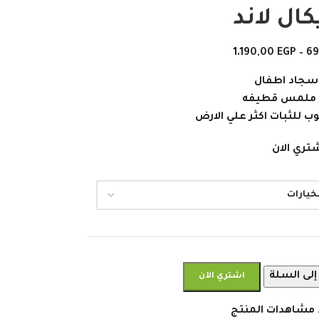
كال لاند
1.190,00
EGP
–
6
سجاد اطفال
: ملمس قطيفه
ب للثبات اكثر علي الارض
تري الان
إلى السلة
اشتري الآن
 مشاهدات المنتج