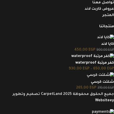
تواصل معنا
عروض كاربت لاند
المتجر
منتجاتنا
كايا لاند
450,00
EGP
900,00
EGP
كفر مرتبة waterproof
930,00
EGP
–
650,00
EGP
شلتت كرسي
265,00
EGP
310,00
EGP
جميع الحقوق محفوظة CarpetLand 2025 تصميم وتطوير
Websiteey