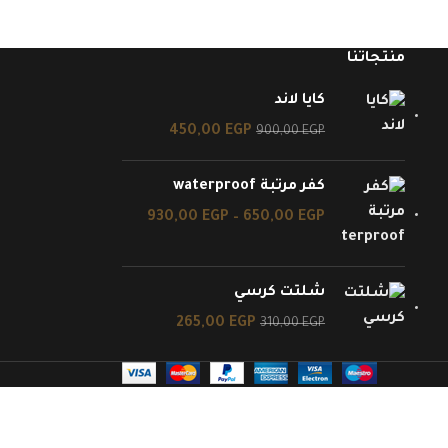
منتجاتنا
كايا لاند
450,00
EGP
900,00
EGP
كفر مرتبة waterproof
930,00
EGP
–
650,00
EGP
شلتت كرسي
265,00
EGP
310,00
EGP