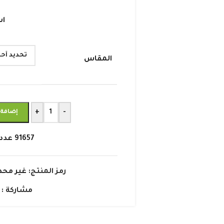
اش
المقاس
+
-
إضافة 
91657
عدد
رمز المنتج:
غير محد
مشاركة :