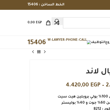
الخط الساخن : 15406
0,00
EGP
15406
وع
التوظيف
ل لاند
4.420,00
EGP
–
2
يت
يستر
ود : 8212