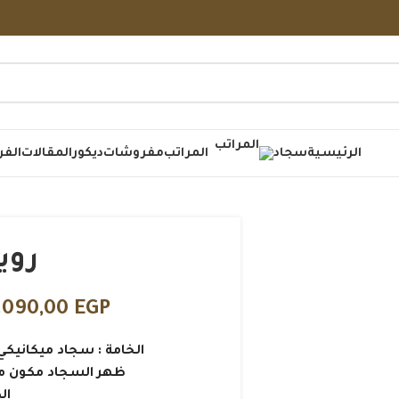
الرئيسية
سجاد
المراتب
مفروشات
ديكور
المقالات
الفر
رويا
.090,00
EGP
الخامة : سجاد ميكانيكي 100% بولي بروبلين هيت س
ظهر السجاد مكون من 60% جوت و 40% بول
الك