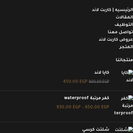
الرئيسيه | كاربت لاند
المقالات
التوظيف
تواصل معنا
عروض كاربت لاند
المتجر
منتجاتنا
كايا لاند
450,00
EGP
900,00
EGP
كفر مرتبة waterproof
930,00
EGP
–
650,00
EGP
شلتت كرسي