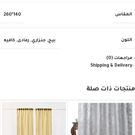
المقاس
140*260
اللون
بيج
,
جنزاري
,
رمادى
,
كافيه
مراجعات (0)
Shipping & Delivery
منتجات ذات صلة