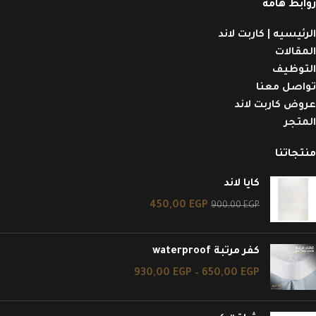
روابط هامه
الرئيسيه | كاربت لاند
المقالات
التوظيف
تواصل معنا
عروض كاربت لاند
المتجر
منتجاتنا
كايا لاند
450,00
EGP
900,00
EGP
كفر مرتبة waterproof
930,00
EGP
–
650,00
EGP