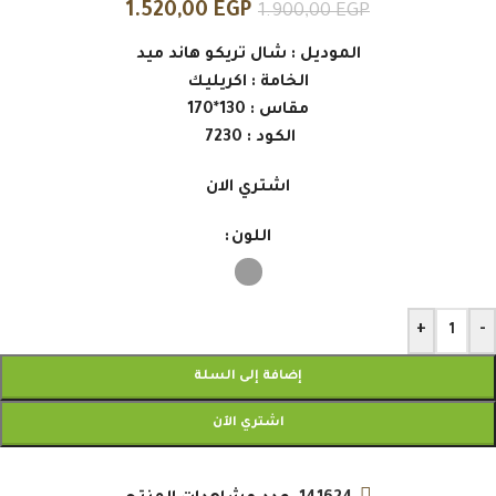
1.520,00
EGP
1.900,00
EGP
الموديل : شال تريكو هاند ميد
الخامة : اكريليك
مقاس : 130*170
الكود : 7230
اشتري الان
اللون
+
-
إضافة إلى السلة
اشتري الآن