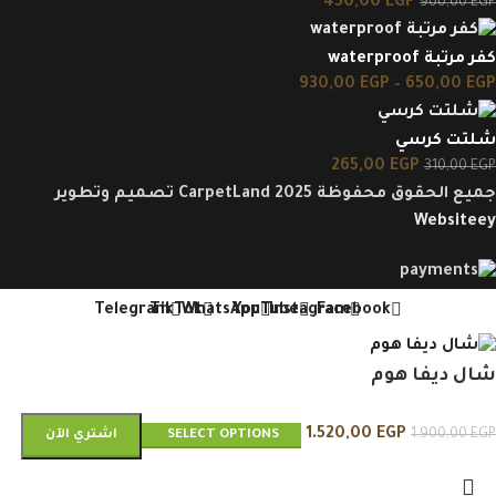
450,00
EGP
900,00
EGP
كفر مرتبة waterproof
930,00
EGP
–
650,00
EGP
شلتت كرسي
265,00
EGP
310,00
EGP
جميع الحقوق محفوظة CarpetLand 2025 تصميم وتطوير
Websiteey
Telegram
TikTok
WhatsApp
YouTube
Instagram
Facebook
شال ديفا هوم
1.520,00
EGP
1.900,00
EGP
SELECT OPTIONS
اشتري الآن