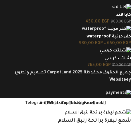
كايا لاند
450,00
EGP
900,00
EGP
كفر مرتبة waterproof
930,00
EGP
–
650,00
EGP
شلتت كرسي
265,00
EGP
310,00
EGP
جميع الحقوق محفوظة CarpetLand 2025 تصميم وتطوير
Websiteey
Telegram
TikTok
WhatsApp
YouTube
Instagram
Facebook
شمع نيفرة برائحة زنبق السلام