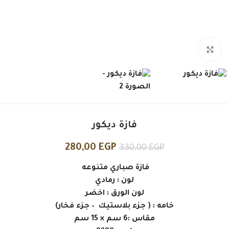
Click to enlarge
فازة ديكور
280,00
EGP
330,00
EGP
فازة صباري متنوعه
لون : رمادي
لون الورق : اخضر
خامه : ( جزء بلاستيك – جزء فخار)
مقاس :6 سم × 15 سم