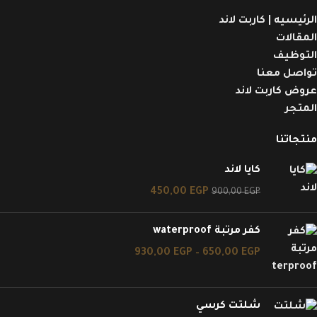
الرئيسيه | كاربت لاند
المقالات
التوظيف
تواصل معنا
عروض كاربت لاند
المتجر
منتجاتنا
كايا لاند
450,00
EGP
900,00
EGP
كفر مرتبة waterproof
930,00
EGP
–
650,00
EGP
شلتت كرسي