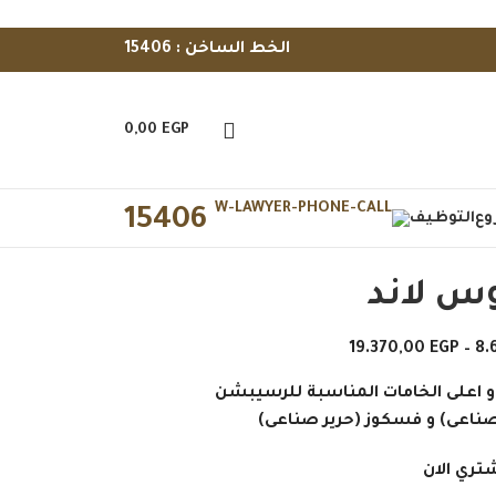
الخط الساخن : 15406
0,00
EGP
15406
وع
التوظيف
س لاند
19.370,00
EGP
–
8.
و اعلى الخامات المناسبة للرسيبشن
صناعى) و فسكوز (حرير صناعى)
تري الان