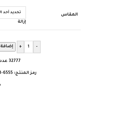
المقاس
إزالة
إضافة 
+
-
32777
عدد
رمز المنتج:
6555-3-1
م