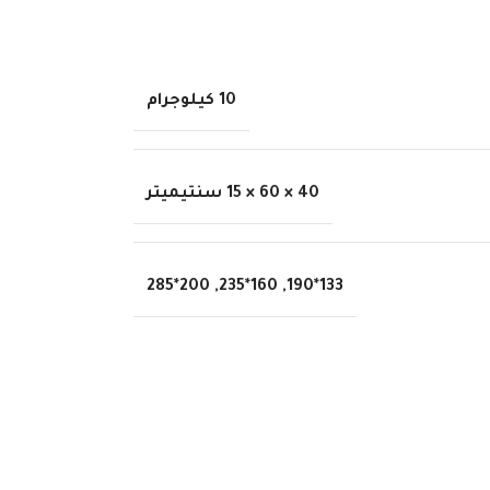
10 كيلوجرام
40 × 60 × 15 سنتيميتر
200*285
,
160*235
,
133*190