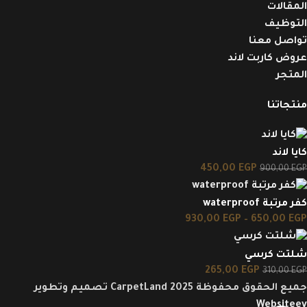
المقالات
التوظيف
تواصل معنا
عروض كاربت لاند
المتجر
منتجاتنا
كايا لاند
450,00
EGP
900,00
EGP
كفر مرتبة waterproof
930,00
EGP
–
650,00
EGP
شلتت كرسي
265,00
EGP
310,00
EGP
جميع الحقوق محفوظة CarpetLand 2025 تصميم وتطوير
Websiteey