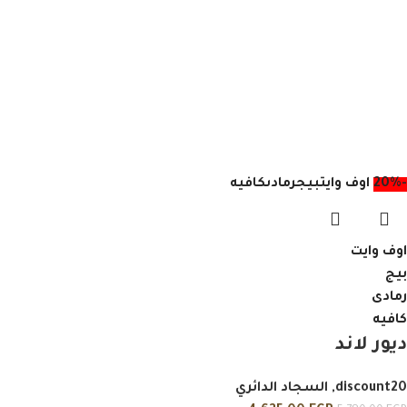
-20%
اوف وايت
بيج
رمادى
كافيه
اوف وايت
بيج
رمادى
كافيه
ديور لاند
discount20
,
السجاد الدائري