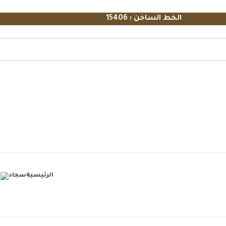
الخط الساخن : 15406
الرئيسية
سجاد