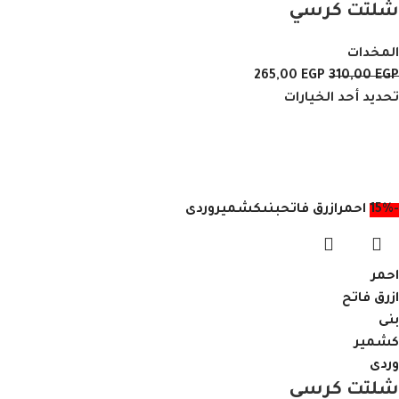
شلتت كرسي
المخدات
265,00
EGP
310,00
EGP
تحديد أحد الخيارات
-15%
احمر
ازرق فاتح
بنى
كشمير
وردى
احمر
ازرق فاتح
بنى
كشمير
وردى
شلتت كرسي