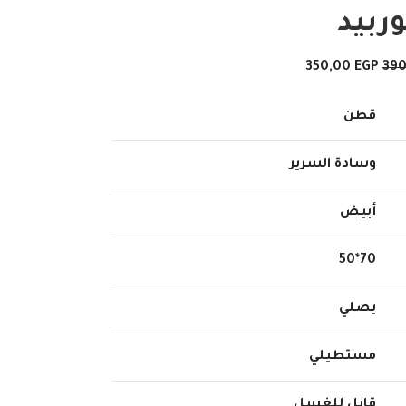
ربيد
350,00
EGP
39
قطن
وسادة السرير
أبيض
70*50
يصلي
مستطيلي
قابل للغسل