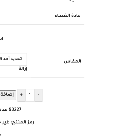
مادة الغطاء
اش
المقاس
إزالة
إضافة 
+
-
93227
عدد
رمز المنتج:
غير 
م