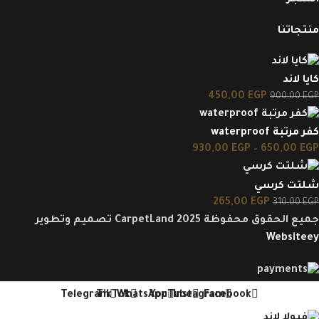
المتجر
منتجاتنا
كايا لاند
450,00
EGP
900,00
EGP
كفر مرتبة waterproof
930,00
EGP
–
650,00
EGP
شلتت كرسي
265,00
EGP
310,00
EGP
جميع الحقوق محفوظة CarpetLand 2025 تصميم وتطوير
Websiteey
Telegram
TikTok
WhatsApp
YouTube
Instagram
Facebook