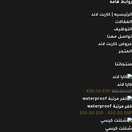
روابط هامه
الرئيسيه | كاربت لاند
المقالات
التوظيف
تواصل معنا
عروض كاربت لاند
المتجر
منتجاتنا
كايا لاند
450,00
EGP
900,00
EGP
كفر مرتبة waterproof
930,00
EGP
–
650,00
EGP
شلتت كرسي