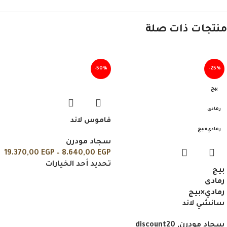
منتجات ذات صلة
-50%
-25%
بيج
رمادى
فاموس لاند
رمادي×بيج
سجاد مودرن
19.370,00
EGP
–
8.640,00
EGP
تحديد أحد الخيارات
بيج
رمادى
رمادي×بيج
سانشي لاند
سجاد مودرن
,
discount20