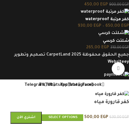
450,00
EGP
900,00
EGP
كفر مرتبة waterproof
930,00
EGP
–
650,00
EGP
شلتت كرسي
265,00
EGP
310,00
EGP
جميع الحقوق محفوظة CarpetLand 2025 تصميم وتطوير
Websiteey
Click to enlarge
Telegram
TikTok
WhatsApp
YouTube
Instagram
Facebook
كفر قارورة مياه
500,00
EGP
630,00
EGP
SELECT OPTIONS
اشتري الآن