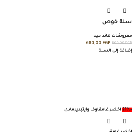
سلة خوص
مفروشات هاند ميد
680,00
EGP
800,00
EGP
إضافة إلى السلة
-21%
اخضر غامق
اوف وايت
بني
رمادى