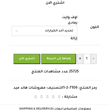
اشتري الان
اوف وايت
رمادى
اللون
إزالة
+
-
إضافة إلى السلة
اشتري الآن
25725
عدد مشاهدات المنتج
رمز المنتج:
7106-2-1
التصنيف:
مفروشات هاند ميد
مشاركة :
معلومات إضافية
مراجعات (0)
SHIPPING & DELIVERY