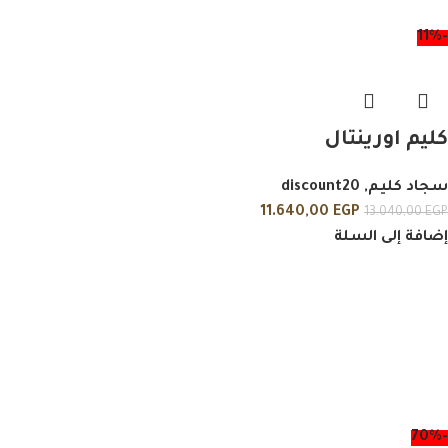
-11%
كليم اورينتال
سجاد كليم
,
discount20
11.640,00
EGP
13.040,00
EGP
إضافة إلى السلة
-70%