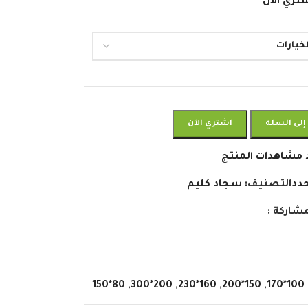
تري الان
إلى السلة
اشتري الآن
 مشاهدات المنتج
دد
التصنيف:
سجاد كليم
شاركة :
80*150
,
200*300
,
160*230
,
150*200
,
100*170