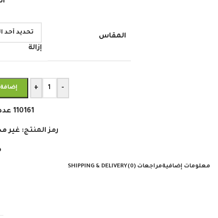
اش
المقاس
إزالة
+
-
إضافة 
110161
عدد
رمز المنتج:
غير مح
م
معلومات إضافية
مراجعات (0)
SHIPPING & DELIVERY