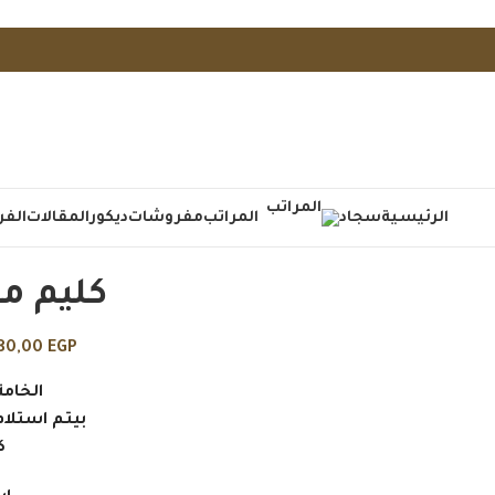
الرئيسية
سجاد
المراتب
مفروشات
ديكور
المقالات
الفر
كليم م
80,00
EGP
الخام
بيتم استلام الا
كو