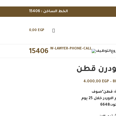
الخط الساخن : 15406
0,00
EGP
15406
وع
التوظيف
ودرن قطن
4.000,00
EGP
–
8
ة: قطن*صوف
وردر خلال 25 يوم
د:6648