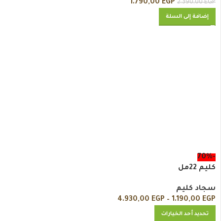
1.790,00
EGP
2.390,00
EGP
إضافة إلى السلة
-70%
كليم 22مل
سجاد كليم
4.930,00
EGP
–
1.190,00
EGP
تحديد أحد الخيارات