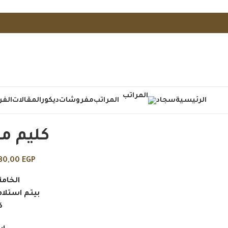
الرئيسية
سجاد
المراتب
مفروشات
ديكور
المقالات
الفر
كليم م
80,00
EGP
الخام
بيتم استلام الا
كو