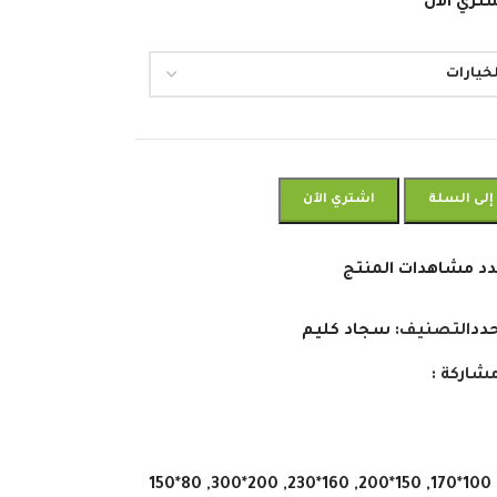
تري الان
إلى السلة
اشتري الآن
د مشاهدات المنتج
دد
التصنيف:
سجاد كليم
شاركة :
80*150
,
200*300
,
160*230
,
150*200
,
100*170