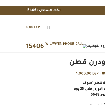
الخط الساخن : 15406
0,00
EGP
15406
وع
التوظيف
ودرن قطن
4.000,00
EGP
–
8
ة: قطن*صوف
وردر خلال 25 يوم
د:6648