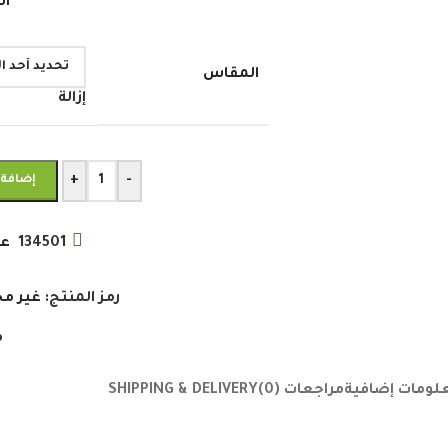
اش
المقاس
إزالة
+
-
إضافة 
134501
عد
رمز المنتج:
غير مح
م
لومات إضافية
مراجعات (0)
SHIPPING & DELIVERY