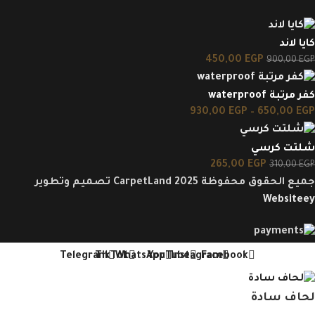
كايا لاند
450,00
EGP
900,00
EGP
كفر مرتبة waterproof
930,00
EGP
–
650,00
EGP
شلتت كرسي
265,00
EGP
310,00
EGP
جميع الحقوق محفوظة CarpetLand 2025 تصميم وتطوير
Websiteey
Telegram
TikTok
WhatsApp
YouTube
Instagram
Facebook
لحاف سادة