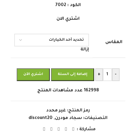
الكود : 7002
اشتري الان
المقاس
إزالة
+
-
إضافة إلى السلة
اشتري الآن
162998
عدد مشاهدات المنتج
رمز المنتج:
غير محدد
التصنيفات:
سجاد مودرن
,
discount20
مشاركة :