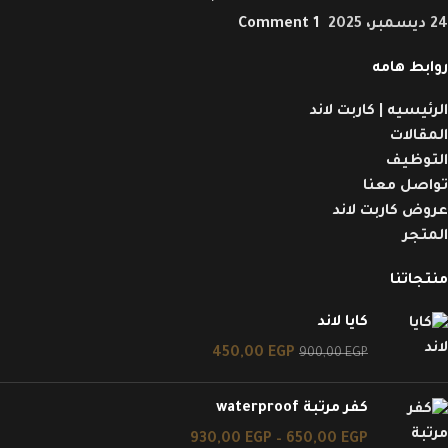
24 ديسمبر، 2025
1 Comment
روابط هامه
الرئيسيه | كاربت لاند
المقالات
التوظيف
تواصل معنا
عروض كاربت لاند
المتجر
منتجاتنا
كايا لاند
450,00
EGP
900,00
EGP
كفر مرتبة waterproof
930,00
EGP
–
650,00
EGP