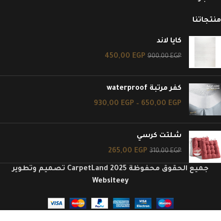
منتجاتنا
كايا لاند
450,00
EGP
900,00
EGP
كفر مرتبة waterproof
930,00
EGP
–
650,00
EGP
شلتت كرسي
265,00
EGP
310,00
EGP
جميع الحقوق محفوظة CarpetLand 2025 تصميم وتطوير
Websiteey