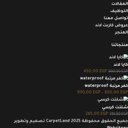
المقالات
التوظيف
تواصل معنا
عروض كاربت لاند
المتجر
منتجاتنا
كايا لاند
450,00
EGP
900,00
EGP
كفر مرتبة waterproof
930,00
EGP
–
650,00
EGP
شلتت كرسي
265,00
EGP
310,00
EGP
جميع الحقوق محفوظة CarpetLand 2025 تصميم وتطوير