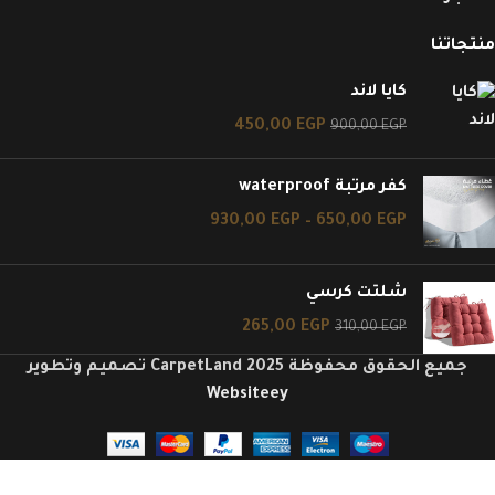
منتجاتنا
كايا لاند
450,00
EGP
900,00
EGP
كفر مرتبة waterproof
930,00
EGP
–
650,00
EGP
شلتت كرسي
265,00
EGP
310,00
EGP
جميع الحقوق محفوظة CarpetLand 2025 تصميم وتطوير
Websiteey