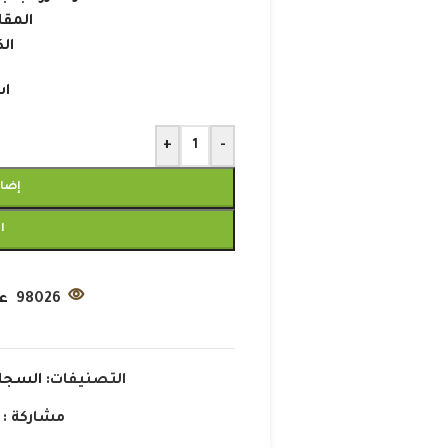
المقاس :
الكو
اش
+
-
إضاف
ا
98026
ع
التصنيفات:
السجاد
مشاركة :