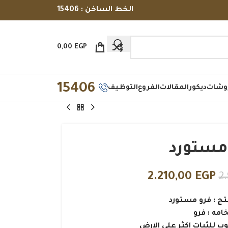
الخط الساخن : 15406
0,00
EGP
15406
وشات
ديكور
المقالات
الفروع
التوظيف
مستورد
2.210,00
EGP
2
تج : فرو مستورد
خامه : فرو
ب للثبات اكثر علي الارض