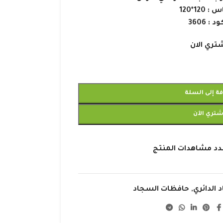
 120*120
د : 3606
تري الان
ة إلى السلة
شتري الآن
دد مشاهدات المنتج
 الدائري
,
حافظات السجاد