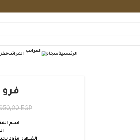
الرئيسية
سجاد
المراتب
مفر
فرو 
.950,00
EGP
اسم المن
ال
الضهر: مزود بحبو