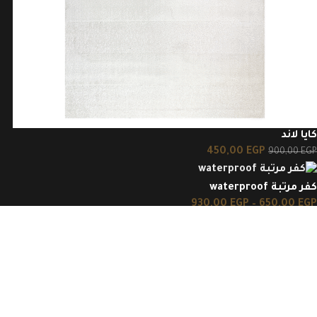
كايا لاند
450,00
EGP
900,00
EGP
كفر مرتبة waterproof
930,00
EGP
–
650,00
EGP
شلتت كرسي
265,00
EGP
310,00
EGP
جميع الحقوق محفوظة CarpetLand 2025 تصميم وتطوير
Websiteey