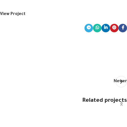
View Project
Newer
Related projects
Imperdiet mauris a nontin
Accessories