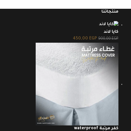
منتجاتنا
كايا لاند
450,00
EGP
900,00
EGP
كفر مرتبة waterproof