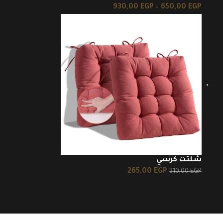
930,00
EGP
–
650,00
EGP
شلتت كرسي
265,00
EGP
310,00
EGP