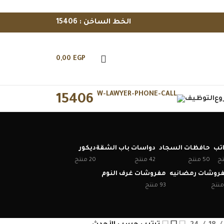
الخط الساخن : 15406
0,00
EGP
15406
وع
التوظيف
اتب
حافظات السجاد
دواسات باب الشقة
ديكور
50 منتج
42 منتج
20 منتج
روشات رمضانيه
مفروشات غرف النوم
93 منتج