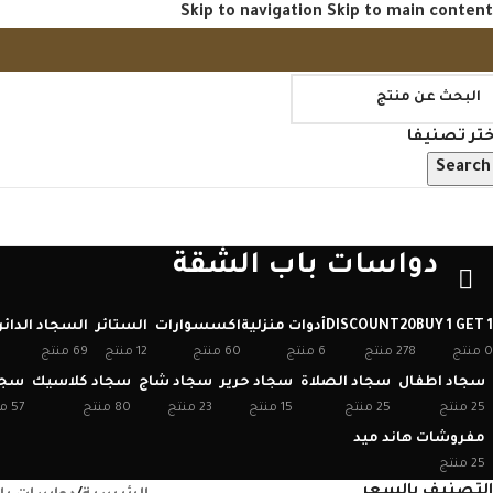
Skip to navigation
Skip to main content
ختر تصنيفا
Search
فح منتجاتنا
دواسات باب الشقة
BUY 1 GET 1
DISCOUNT20
أدوات منزلية
اكسسوارات
الستائر
السجاد الدائ
0 منتج
278 منتج
6 منتج
60 منتج
12 منتج
69 منتج
سجاد اطفال
سجاد الصلاة
سجاد حرير
سجاد شاج
سجاد كلاسيك
سجا
25 منتج
25 منتج
15 منتج
23 منتج
80 منتج
57 منتج
مفروشات هاند ميد
25 منتج
التصنيف بالسعر