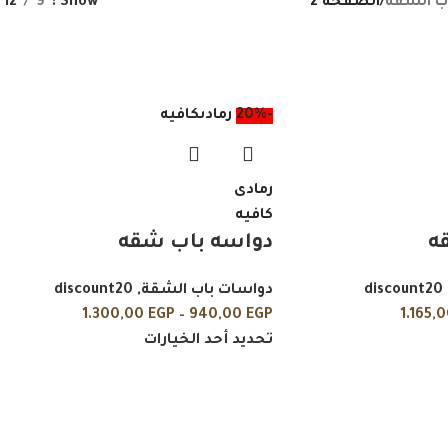
ب الشقة
/
الصفحة 2
Show
9
12
-20%
رمادى
كافيه
رمادى
كافيه
ه
دواسه باب شقه
discount20
دواسات باب الشقة
,
discount20
1.300,00
EGP
–
940,00
EGP
1.165,
تحديد أحد الخيارات