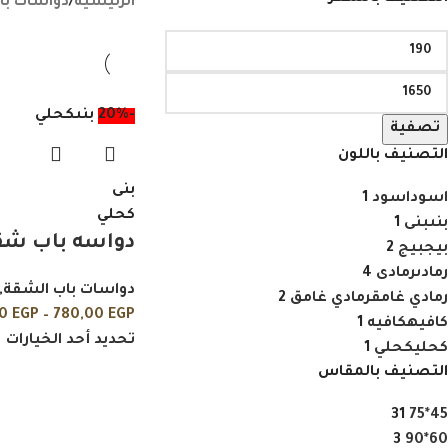
الرئيسية
/
دواسات با
-20%
بنى
كحلي
تصفية
التصنيف باللون
بنى
اسود
اسود
1
كحلي
بنى
بنى
1
دواسه باب شق
بيج
بيج
2
رمادى
رمادى
4
دواسات باب الشقة
,
رمادي غامق
رمادي غامق
2
00
EGP
–
780,00
EGP
كافيه
كافيه
1
تحديد أحد الخيارات
كحلي
كحلي
1
التصنيف بالمقاس
31
45*75
3
60*90