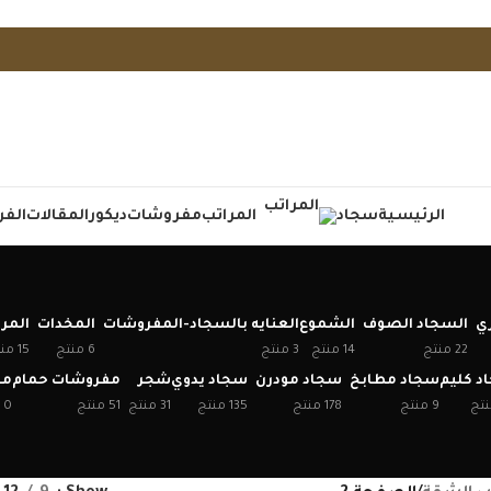
الرئيسية
سجاد
المراتب
مفروشات
ديكور
المقالات
الفر
ري
السجاد الصوف
الشموع
العنايه بالسجاد-المفروشات
المخدات
المر
22 منتج
14 منتج
3 منتج
6 منتج
15 منتج
د كليم
سجاد مطابخ
سجاد مودرن
سجاد يدوي
شجر
مفروشات حمام
مف
9 منتج
178 منتج
135 منتج
31 منتج
51 منتج
0 منتج