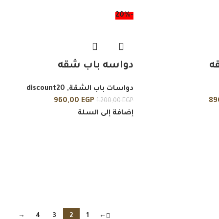
-20%
ه
دواسه باب شقه
دواسات باب الشقة
,
discount20
960,00
EGP
89
1.200,00
EGP
إضافة إلى السلة
→
4
3
2
1
←