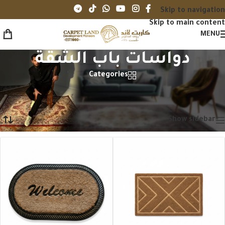
Skip to navigation
Skip to main content
MENU
دواسات باب الشقة
Categories
الرئيسية
/
دواسات باب الشقة
/
الصفحة 3
عرض 25–36 من أصل 42 نتيجة
Show sidebar