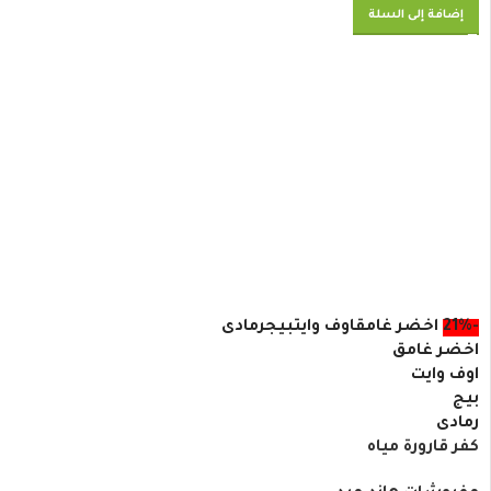
إضافة إلى السلة
-21%
اخضر غامق
اوف وايت
بيج
رمادى
اخضر غامق
اوف وايت
بيج
رمادى
كفر قارورة مياه