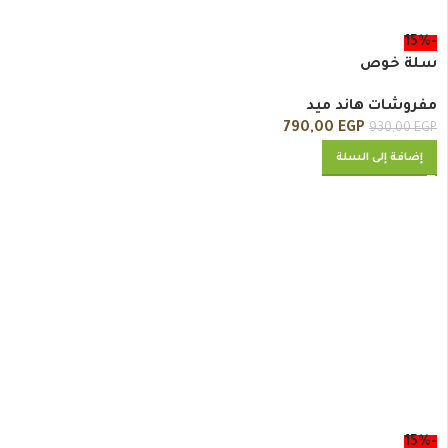
-15%
سلة خوص
مفروشات هاند ميد
790,00
EGP
930,00
EGP
إضافة إلى السلة
-15%