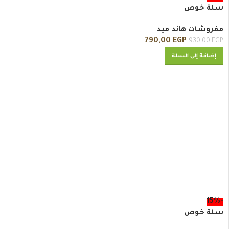
سلة خوص
مفروشات هاند ميد
790,00
EGP
930,00
EGP
إضافة إلى السلة
-15%
سلة خوص