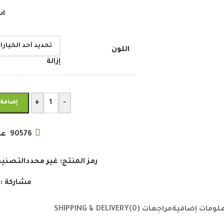
اش
اللون
إزالة
+
-
إضافة 
90576
عد
رمز المنتج:
غير محدد
التصنيف
مشاركة :
لومات إضافية
مراجعات (0)
SHIPPING & DELIVERY