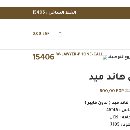
الخط الساخن : 15406
0,00
EGP
15406
وع
التوظيف
هاند ميد
600,00
EGP
75
ند ميد ( بدون فايبر )
 : 45*45
امه : كتان
د : 7105