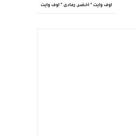
اوف وايت * اخضر
,
رمادى * اوف وايت